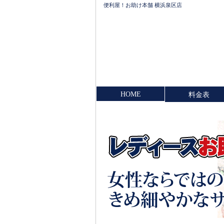
便利屋！お助け本舗 横浜泉区店
HOME
料金表