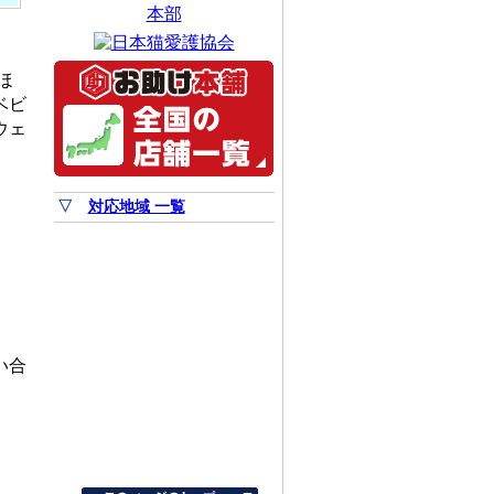
ほ
ベビ
ウェ
▽
対応地域 一覧
い合